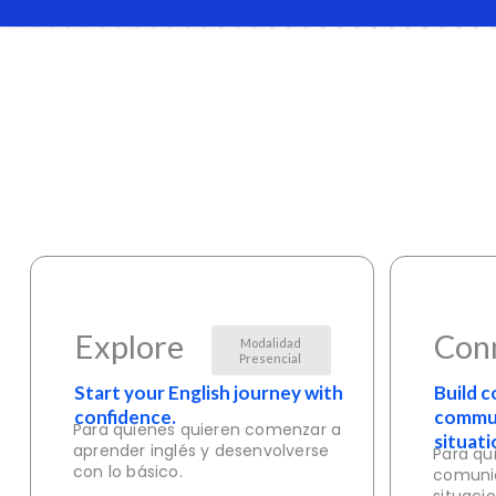
Explore
Con
Modalidad
Presencial
Start your English journey with
Build 
confidence.
commun
Para quienes quieren comenzar a
situati
aprender inglés y desenvolverse
Para qu
con lo básico.
comunic
situaci