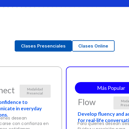
Clases Presenciales
Clases Online
Más Popular
nect
Modalidad
Presencial
Flow
confidence to
Moda
Prese
icate in everyday
Develop fluency and a
ons.
ienes desean
for real-life conversat
arse con confianza en
Para quienes desean desa
ones cotidianas.
fluidez y precisión para