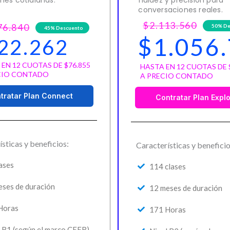
conversaciones reales.
$2.113.560
76.840
50% De
45% Descuento
$1.056
22.262
EN 12 CUOTAS DE $76.855
HASTA EN 12 CUOTAS DE 
CIO CONTADO
A PRECIO CONTADO
tratar Plan Connect
Contratar Plan Expl
sticas y beneficios:
Características y beneficio
ases
114 clases
eses de duración
12 meses de duración
Horas
171 Horas
 B1 (según el marco CEFR)