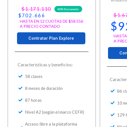
$1.171.110
40% Descuento
$1.6
$702.666
HASTA EN 12 CUOTAS DE $58.556
$9
A PRECIO CONTADO
HASTA 
Contratar Plan Explore
A PRE
Con
Características y beneficios:
58 clases
Caracterí
8 meses de duración
86 cl
87 horas
10 m
Nivel A2 (según el marco CEFR)
129 
Acceso libre a la plataforma
Nivel