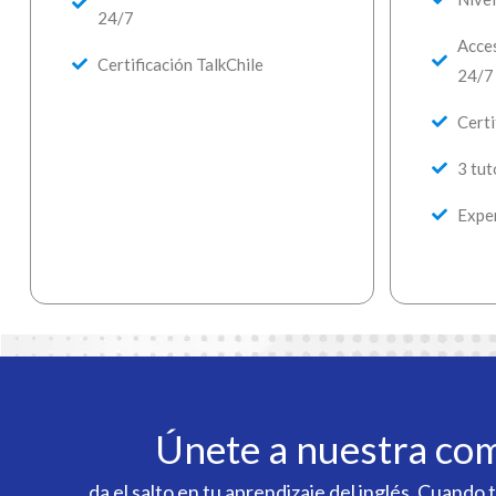
24/7
Acces
Certificación TalkChile
24/7
Certi
3 tut
Exper
Únete a nuestra co
da el salto en tu aprendizaje del inglés. Cuand