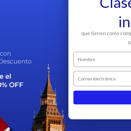
Clas
i
que tienen como comp
M
 con
 Descuento
e el
50% OFF