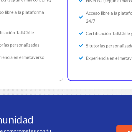
Nivel B2 (según el mar
o libre a la plataforma
Acceso libre a la plata
24/7
ficación TalkChile
Certificación TalkChile
orías personalizadas
5 tutorías personalizad
iencia en el metaverso
Experiencia en el meta
munidad
o te comprometes con tu