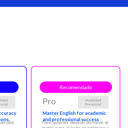
Recomendado
Pro
lidad
Modalidad
ncial
Presencial
ccuracy
Master English for academic
ions.
and professional success
rrollar
Para quienes desean dominar el
inglés para el éxito académico y