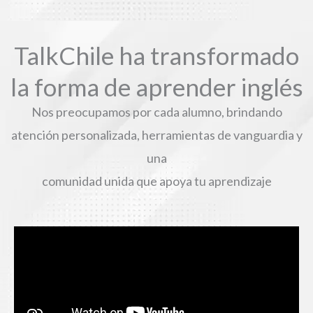
TalkChile ha transformado
la forma de aprender inglés
Nos preocupamos por cada alumno, brindando
atención personalizada, herramientas de vanguardia y
una
comunidad unida que apoya tu aprendizaje