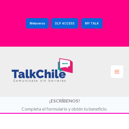
Ir
al
contenido
Metaverso
DLP ACCESS
MY TALK
¡ESCRÍBENOS!
Completa el formulario y obtén tu beneficio.