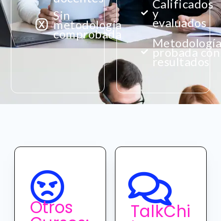
Calificados
y
Sin
evaluados
metodología
comprobada
Metodologí
probada con
resultados
Otros
TalkChi