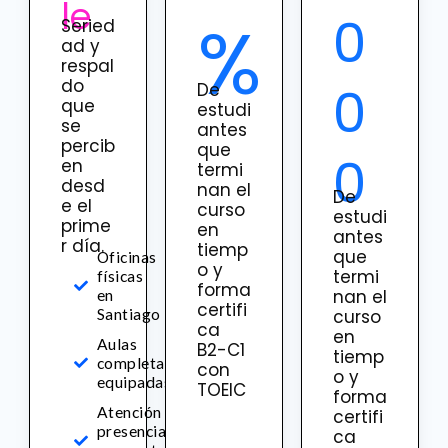
le
0
%
Seried
ad y
respal
do
0
De
que
estudi
se
antes
percib
que
0
en
termi
desd
nan el
De
e el
curso
estudi
prime
en
antes
r día.
tiemp
que
Oficinas
o y
termi
físicas
forma
nan el
en
certifi
Santiago
curso
ca
en
Aulas
B2-C1
tiemp
completamente
con
o y
equipadas
TOEIC
forma
Atención
certifi
presencial
ca