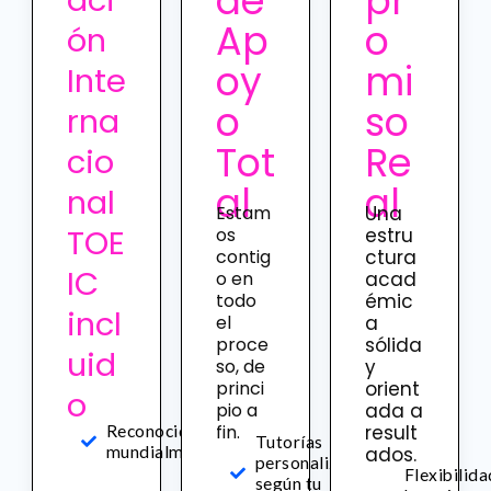
de
pr
Ap
o
ón
oy
mi
Inte
o
so
rna
Tot
Re
cio
al
al
nal
Estam
Una
TOE
os
estru
contig
ctura
IC
o en
acad
todo
émic
incl
el
a
proce
sólida
uid
so, de
y
princi
orient
o
pio a
ada a
fin.
result
Reconocido
Tutorías
mundialmente
ados.
personalizadas
Flexibilida
según tu