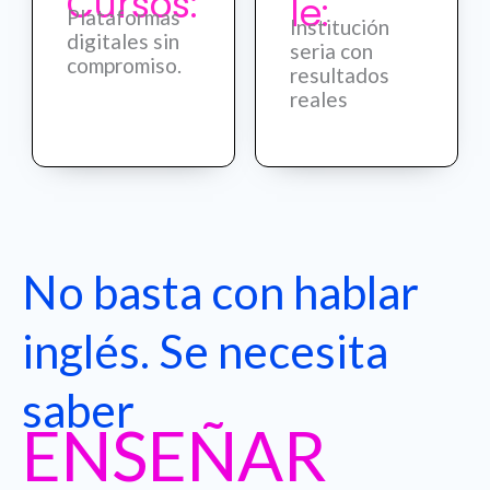
Cursos:
le:
Plataformas
Institución
digitales sin
seria con
compromiso.
resultados
reales
No basta con hablar
inglés. Se necesita
saber
ENSEÑAR