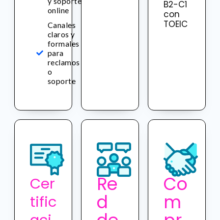
y soporte
B2-C1
online
con
TOEIC
Canales
claros y
formales
para
reclamos
o
soporte
Re
Co
Cer
d
m
tific
aci