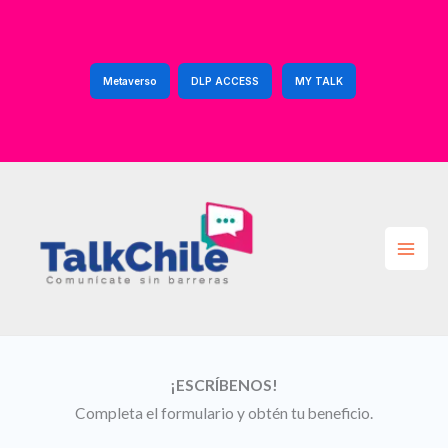
Ir
al
contenido
Metaverso
DLP ACCESS
MY TALK
¡ESCRÍBENOS!
Completa el formulario y obtén tu beneficio.