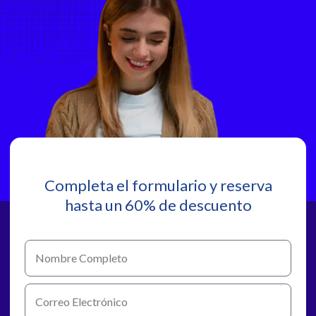
Completa el formulario y reserva
hasta un 60% de descuento
N
o
m
C
b
o