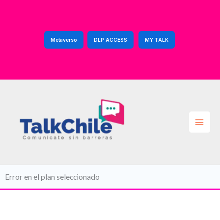
Ir
al
contenido
Metaverso
DLP ACCESS
MY TALK
Error en el plan seleccionado