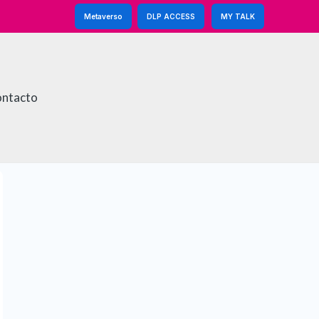
Metaverso
DLP ACCESS
MY TALK
ntacto