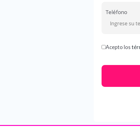
Teléfono
Acepto los
tér