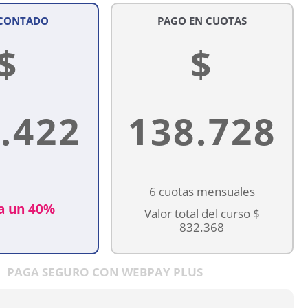
 CONTADO
PAGO EN CUOTAS
$
$
.422
138.728
6 cuotas mensuales
a un 40%
Valor total del curso $
832.368
PAGA SEGURO CON
WEBPAY PLUS