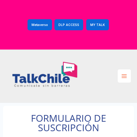
Ir
al
contenido
Metaverso
DLP ACCESS
MY TALK
FORMULARIO DE
SUSCRIPCIÓN