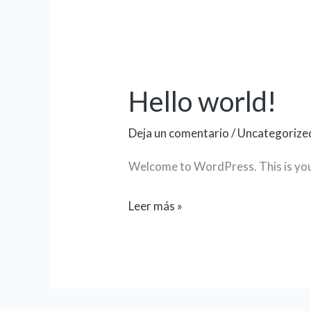
Hello world!
Hello
world!
Deja un comentario
/
Uncategorize
Welcome to WordPress. This is your f
Leer más »