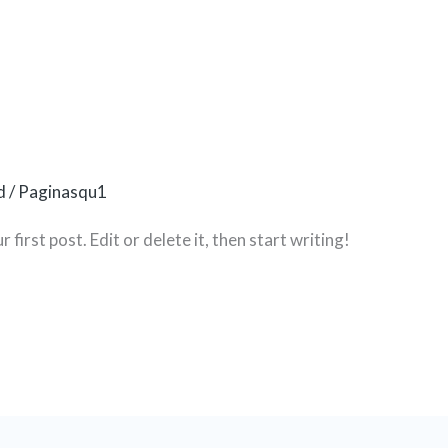
d
/
Paginasqu1
irst post. Edit or delete it, then start writing!